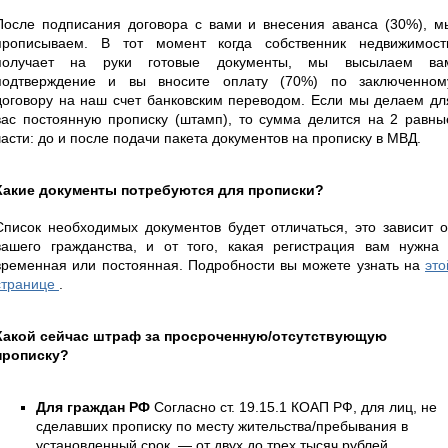
После подписания договора с вами и внесения аванса (30%), м
прописываем. В тот момент когда собственник недвижимост
получает на руки готовые документы, мы высылаем ва
подтверждение и вы вносите оплату (70%) по заключенном
договору на наш счет банковским переводом. Если мы делаем дл
вас постоянную прописку (штамп), то сумма делится на 2 равны
части: до и после подачи пакета документов на прописку в МВД.
Какие документы потребуются для прописки?
Список необходимых документов будет отличаться, это зависит о
вашего гражданства, и от того, какая регистрация вам нужна 
временная или постоянная. Подробности вы можете узнать на
это
странице
.
Какой сейчас штраф за просроченную/отсутствующую
прописку?
Для граждан РФ
Согласно ст. 19.15.1 КОАП РФ, для лиц, не
сделавших прописку по месту жительства/пребывания в
установленный срок, — от двух до трех тысяч рублей.