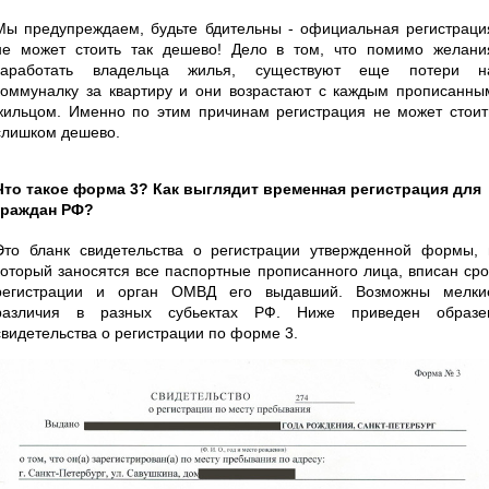
Мы предупреждаем, будьте бдительны - официальная регистраци
не может стоить так дешево! Дело в том, что помимо желани
заработать владельца жилья, существуют еще потери н
коммуналку за квартиру и они возрастают с каждым прописанны
жильцом. Именно по этим причинам регистрация не может стоит
слишком дешево.
Что такое форма 3? Как выглядит временная регистрация для
граждан РФ?
Это бланк свидетельства о регистрации утвержденной формы, 
который заносятся все паспортные прописанного лица, вписан сро
регистрации и орган ОМВД его выдавший. Возможны мелки
различия в разных субьектах РФ. Ниже приведен образе
свидетельства о регистрации по форме 3.