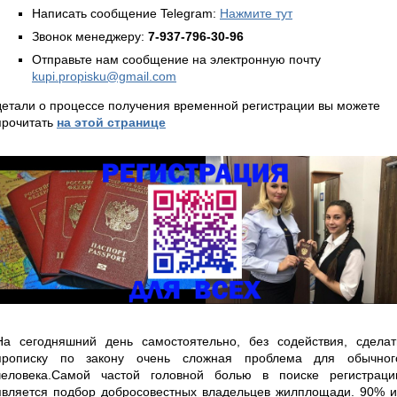
Написать сообщение Telegram:
Нажмите тут
Звонок менеджеру:
7-937-796-30-96
Отправьте нам сообщение на электронную почту
kupi.propisku@gmail.com
детали о процессе получения временной регистрации вы можете
прочитать
на этой странице
На сегодняшний день самостоятельно, без содействия, сделат
прописку по закону очень сложная проблема для обычног
человека.Самой частой головной болью в поиске регистраци
является подбор добросовестных владельцев жилплощади. 90% и