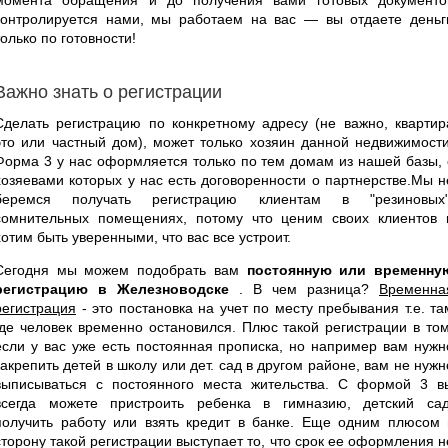
контролируется нами, мы работаем на вас — вы отдаете деньг
только по готовности!
Важно знать о регистрации
Сделать регистрацию по конкретному адресу (не важно, квартир
это или частный дом), может только хозяин данной недвижимости
Форма 3 у нас оформляется только по тем домам из нашей базы, 
хозяевами которых у нас есть договоренности о партнерстве.Мы н
беремся получать регистрацию клиентам в "резиновых"
сомнительных помещениях, потому что ценим своих клиентов 
хотим быть уверенными, что вас все устроит.
Сегодня мы можем подобрать вам
постоянную или временну
регистрацию в Железноводске
. В чем разница?
Временна
регистрация
- это постановка на учет по месту пребывания т.е. та
где человек временно остановился. Плюс такой регистрации в том
если у вас уже есть постоянная прописка, но например вам нужн
закрепить детей в школу или дет. сад в другом районе, вам не нужн
выписываться с постоянного места жительства. С формой 3 в
всегда можете пристроить ребенка в гимназию, детский сад
получить работу или взять кредит в банке. Еще одним плюсом 
сторону такой регистрации выступает то, что срок ее оформления н