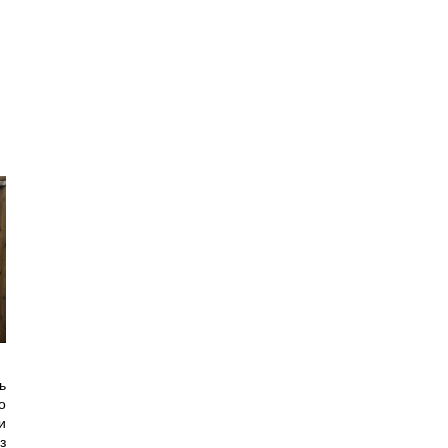
ь
о
и
з