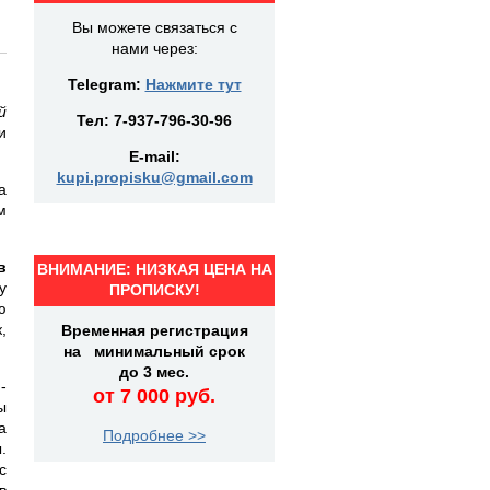
Вы можете связаться с
нами через:
Telegram:
Нажмите тут
й
Тел:
7-937-796-30-96
и
E-mail:
kupi.propisku@gmail.com
а
м
в
ВНИМАНИЕ: НИЗКАЯ ЦЕНА НА
у
ПРОПИСКУ!
ю
,
Временная регистрация
на минимальный срок
до 3 мес.
-
от 7 000 руб.
ы
а
Подробнее >>
.
с
в