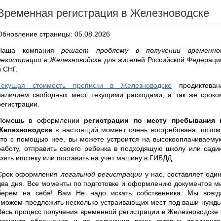
Временная регистрация в Железноводске
Обновление страницы: 05.08.2026
Наша компания
решает проблему в получении временно
регистрации в Железноводске
для жителей Российской Федераци
и СНГ.
Текущая стоимость прописки в Железноводске
продиктован
наличием свободных мест, текущими расходами, а так же сроко
регистрации.
Помощь в оформлении
регистрации по месту пребывания 
Железноводске
в настоящий момент очень востребована, потом
что с помощью нее, вы можете устроится на высокооплачиваему
работу, отправить своего ребенка в подходящую школу или садик
взять ипотеку или поставить на учет машину в ГИБДД.
Срок оформления
легальной регистрации
у нас, составляет один
два дня. Все моменты по подготовке и оформлению документов м
берем на себя! Вам Не надо искать собственника. Мы всегд
сможем предложить несколько устраивающих мест под ваши нужды
Весь процесс получения временной регистрации в Железноводске 
момента обращения и до получения вами готовых документо