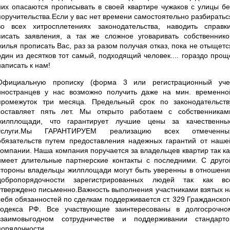
них опасаются прописывать в своей квартире чужаков с улицы бе
поручительства.Если у вас нет времени самостоятельно разбиратьс
во всех хитросплетениях законодательства, наводить справки
писать заявления, а так же сложное уговаривать собственнико
жилья прописать Вас, раз за разом получая отказ, пока не отыщетс
один из десятков тот самый, подходящий человек.... гораздо прощ
написать к нам!
Официальную прописку (форма 3 или регистрационный уче
иностранцев у нас возможно получить даже на мин. временно
промежуток три месяца. Предельный срок по законодательств
составляет пять лет. Мы открыто работаем с собственникам
жилплощади, что гарантирует лучшие цены за качественны
услуги.Мы ГАРАНТИРУЕМ реализацию всех отмеченны
обязательств путем предоставления надежных гарантий от наше
компании. Наша компания поручается за владельцев квартир так ка
имеет длительные партнерские контакты с последними. С друго
стороны владельцы жилплощади могут быть уверенны в отношени
добропорядочности зарегистрированных людей так как вс
утверждено письменно.Важность выполнения участниками взятых н
себя обязанностей по сделкам поддерживается ст. 329 Гражданског
кодекса РФ. Все участвующие заинтересованы в долгосрочно
взаимовыгодном сотрудничестве и поддерживании стандарто
порядочности.