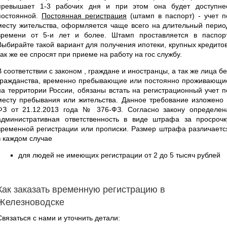
превышает 1-3 рабочих дня и при этом она будет доступне
постоянной.
Постоянная регистрация
(штамп в паспорт) - учет п
месту жительства, оформляется чаще всего на длительный перио
времени от 5-и лет и более. Штамп проставляется в паспорт
Выбирайте такой вариант для получения ипотеки, крупных кредитов
так же ее спросят при приеме на работу на гос службу.
В соответствии с законом , граждане и иностранцы, а так же лица бе
гражданства, временно пребывающие или постоянно проживающи
на территории России, обязаны встать на регистрационный учет п
месту пребывания или жительства. Данное требование изложено 
ФЗ от 21.12.2013 года № 376-ФЗ. Согласно закону определен
административная ответственность в виде штрафа за просрочк
временной регистрации или прописки. Размер штрафа различаетс
в каждом случае
для людей не имеющих регистрации от 2 до 5 тысяч рублей
Как заказать временную регистрацию в
Железноводске
Связаться с нами и уточнить детали: